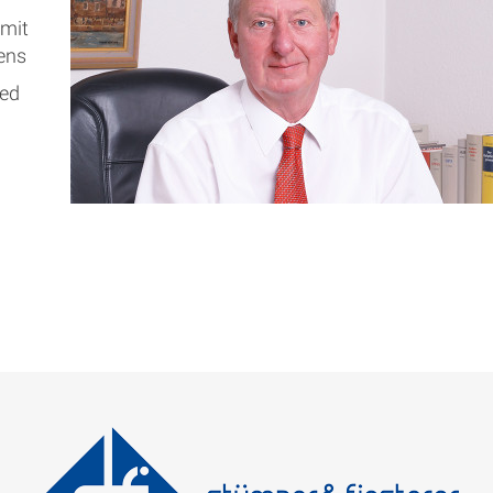
 mit
ens
ied