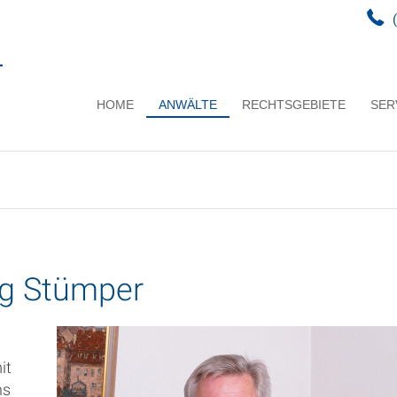
HOME
ANWÄLTE
RECHTSGEBIETE
SER
rg Stümper
it
ns