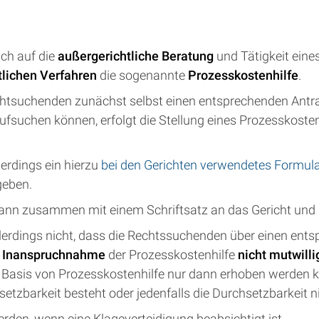
sich auf die
außergerichtliche Beratung
und Tätigkeit eine
tlichen Verfahren
die sogenannte
Prozesskostenhilfe
.
echtsuchenden zunächst selbst einen entsprechenden Antra
ufsuchen können, erfolgt die Stellung eines Prozesskoste
erdings ein hierzu
bei den Gerichten verwendetes Formul
geben.
ann zusammen mit einem Schriftsatz an das Gericht und b
llerdings nicht, dass die Rechtssuchenden über einen ent
e
Inanspruchnahme
der Prozesskostenhilfe
nicht mutwilli
uf Basis von Prozesskostenhilfe nur dann erhoben werden
zbarkeit besteht oder jedenfalls die Durchsetzbarkeit nic
den, wenn eine Klageverteidigung beabsichtigt ist.