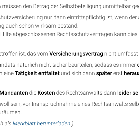
üssen den Betrag der Selbstbeteiligung unmittelbar geg
chutzversicherung nur dann eintrittspflichtig ist, wenn d
rung auch schon wirksam bestand.
 Hilfe abgeschlossenen Rechtsschutzverträgen kann dies 
etroffen ist, das vom
Versicherungsvertrag
nicht umfasst 
ndats natürlich nicht sicher beurteilen, sodass es immer
n eine
Tätigkeit entfaltet
und sich dann
später
erst
heraus
 Mandanten
die
Kosten
des Rechtsanwalts dann l
eider se
nvoll sein, vor Inanspruchnahme eines Rechtsanwalts sel
zuräumen.
ch als
Merkblatt herunterladen
.)